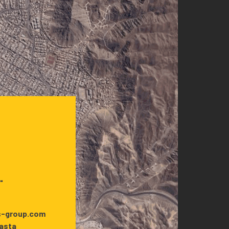
.
s-group.com
asta