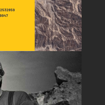
 2532859
79947