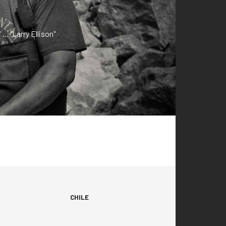
. "Larry Ellison"
CHILE