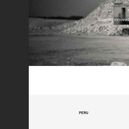
“Cuando Innovas,
PERU