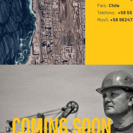
Pais:
Chile
Telefono:
+56 55
Movil:
+56 9624
COMING SOON...