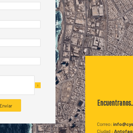
Encuentranos..
Correo:
info@cy
Ciudad :
Antofag